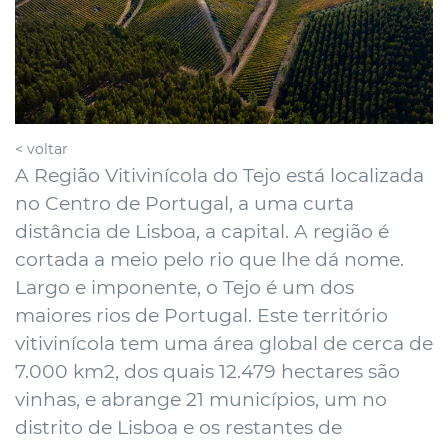
< voltar
A Região Vitivinícola do Tejo está localizada
no Centro de Portugal, a uma curta
distância de Lisboa, a capital. A região é
cortada a meio pelo rio que lhe dá nome.
Largo e imponente, o Tejo é um dos
maiores rios de Portugal. Este território
vitivinícola tem uma área global de cerca de
7.000 km2, dos quais 12.479 hectares são
vinhas, e abrange 21 municípios, um no
distrito de Lisboa e os restantes de