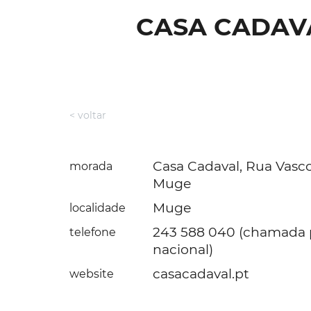
CASA CADAVA
< voltar
Casa Cadaval, Rua Vasc
morada
Muge
Muge
localidade
243 588 040 (chamada p
telefone
nacional)
casacadaval.pt
website