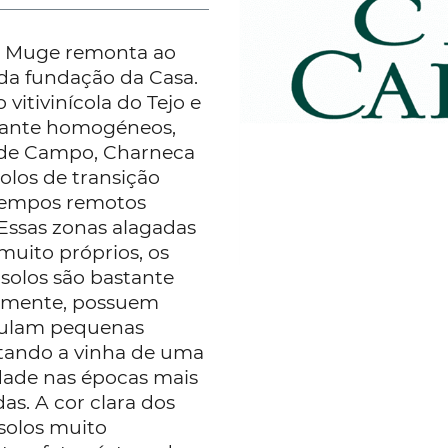
de Muge remonta ao
da fundação da Casa.
vitivinícola do Tejo e
stante homogéneos,
 de Campo, Charneca
solos de transição
 tempos remotos
 Essas zonas alagadas
uito próprios, os
s solos são bastante
damente, possuem
mulam pequenas
tando a vinha de uma
ade nas épocas mais
das. A cor clara dos
 solos muito