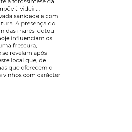
e a fotossíntese da
mpõe à videira,
evada sanidade e com
utura. A presença do
vem das marés, dotou
hoje influenciam os
uma frescura,
e se revelam após
ste local que, de
has que oferecem o
e vinhos com carácter