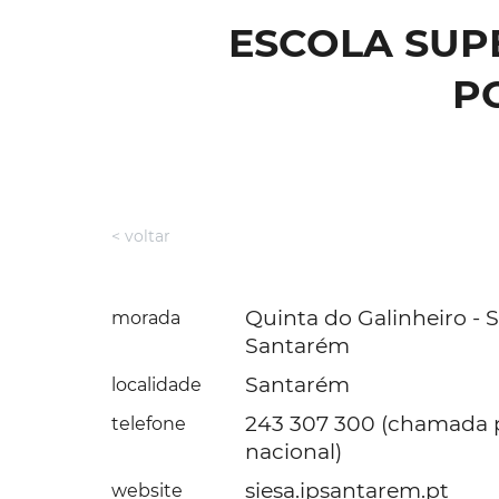
ESCOLA SUPE
P
< voltar
Quinta do Galinheiro - S
morada
Santarém
Santarém
localidade
243 307 300 (chamada p
telefone
nacional)
siesa.ipsantarem.pt
website