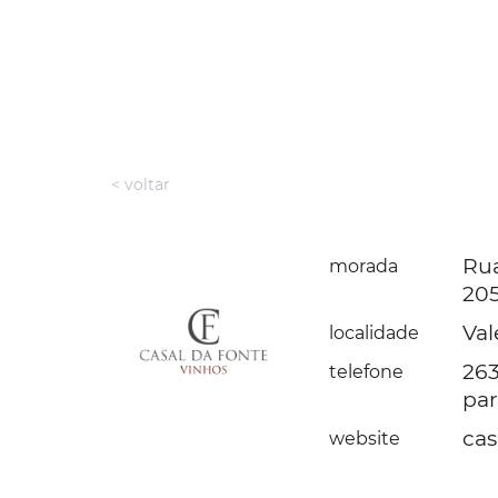
< voltar
Rua
morada
205
Val
localidade
263
telefone
par
cas
website