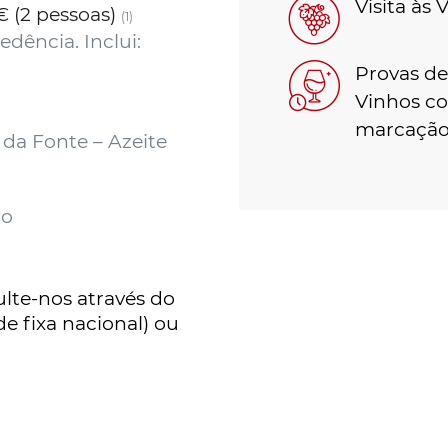
Visita às 
 (2 pessoas)
(1)
cedência.
Inclui:
Provas de
Vinhos c
marcaçã
 da Fonte – Azeite
ho
lte-nos através do
e fixa nacional) ou