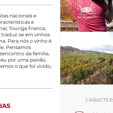
tas nacionais e
racterísticas e
nal, Touriga Franca,
al traduz-se em vinhos
ma. Para nós o vinho é
ade. Pensamos
eencontro da família.
ceu por uma paixão,
emos o que foi vivido,
CARACTERÍ
IAS