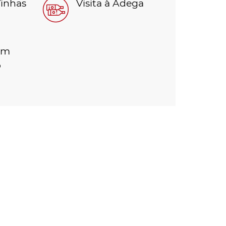
Vinhas
Visita à Adega
om
o