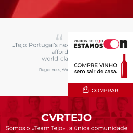
...Tejo: Portugal’s next frontier... offering
affordable,
world-class wines
Roger Voss, Wine Enthusiast
CVRTEJO
Somos o «Team Tejo» , a única comunidade