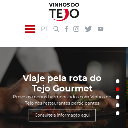
PT
CADA VINHO DO
TEJO É ÚNICO
sejam pelas castas escolhidas ou os terroirs
onde as vinhas crescem
DESCUBRA-OS