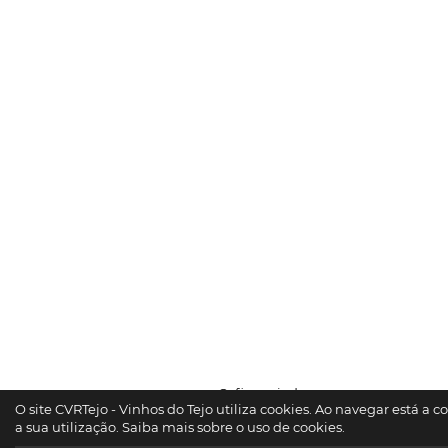
Cofinanciado por:
O site CVRTejo - Vinhos do Tejo utiliza cookies. Ao navegar está a 
a sua utilização.
Saiba mais sobre o uso de cookies.