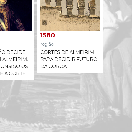
1580
região
16 DE JA
1580
MONIZ C
região
ATRIBUI
A ESPAN
CORTES DE ALMEIRIM
IÃO DECIDE
PARA DECIDIR FUTURO
M ALMEIRIM,
DA COROA
CONSIGO OS
 E A CORTE