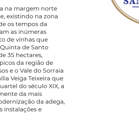
da na margem norte
e, existindo na zona
sde os tempos da
am as inúmeras
to de vinhas que
a Quinta de Santo
e 35 hectares,
ípicos da região de
os e o Vale do Sorraia
lia Veiga Teixeira que
artel do século XIX, a
lmente da mais
modernização da adega,
 instalações e