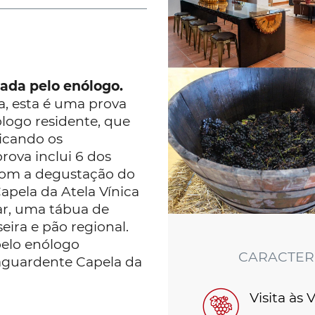
tada pelo enólogo.
a, esta é uma prova
logo residente, que
icando os
rova inclui 6 dos
com a degustação do
apela da Atela Vínica
ar, uma tábua de
ira e pão regional.
pelo enólogo
CARACTERÍ
 aguardente Capela da
Visita às 