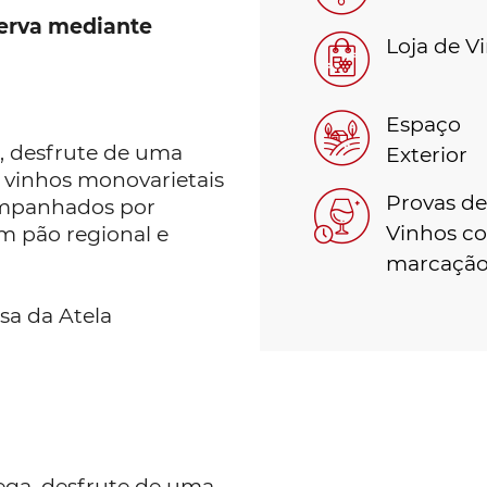
serva mediante
Loja de V
Espaço
, desfrute de uma
Exterior
 vinhos monovarietais
Provas de
ompanhados por
Vinhos c
m pão regional e
marcaçã
sa da Atela
ega, desfrute de uma