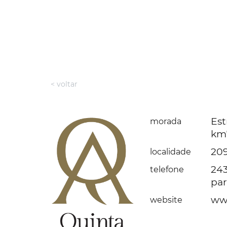
< voltar
Est
morada
km
209
localidade
24
telefone
par
www
website