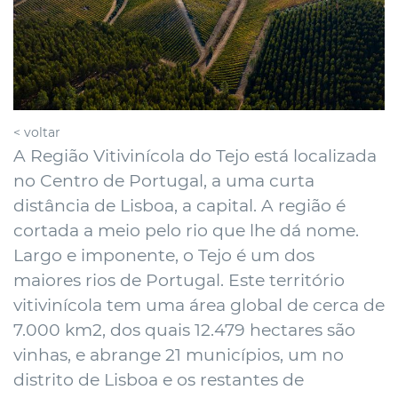
< voltar
A Região Vitivinícola do Tejo está localizada
no Centro de Portugal, a uma curta
distância de Lisboa, a capital. A região é
cortada a meio pelo rio que lhe dá nome.
Largo e imponente, o Tejo é um dos
maiores rios de Portugal. Este território
vitivinícola tem uma área global de cerca de
7.000 km2, dos quais 12.479 hectares são
vinhas, e abrange 21 municípios, um no
distrito de Lisboa e os restantes de