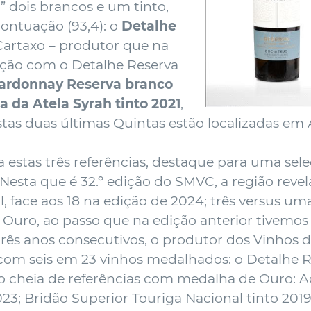
” dois brancos e um tinto,
ntuação (93,4): o
Detalhe
Cartaxo – produtor que na
ação com o Detalhe Reserva
hardonnay Reserva branco
a da Atela Syrah tinto 2021
,
tas duas últimas Quintas estão localizadas em 
a estas três referências, destaque para uma sel
sta que é 32.º edição do SMVC, a região revel
al, face aos 18 na edição de 2024; três versus
 Ouro, ao passo que na edição anterior tivemos
três anos consecutivos, o produtor dos Vinhos 
com seis em 23 vinhos medalhados: o Detalhe R
cheia de referências com medalha de Ouro: Ad
23; Bridão Superior Touriga Nacional tinto 2019