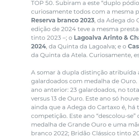
TOP 50
. Subiram a este “duplo pódio
curiosamente todos com a mesma po
Reserva branco 2023
, da Adega do 
edição de 2024 teve a mesma prest
tinto 2023 –; o
Lagoalva Arinto & C
2024
, da Quinta da Lagoalva; e o
Cas
da Quinta da Atela. Curiosamente, es
A somar à dupla distinção atribuída 
galardoados com medalha de Ouro. Ne
ano anterior: 23 galardoados, no tot
versus 13 de Ouro. Este ano só houve
ainda que a Adega do Cartaxo é, há 
competição. Este ano “descolou-se” 
medalha de Grande Ouro e uma mão 
branco 2022; Bridão Clássico tinto 20