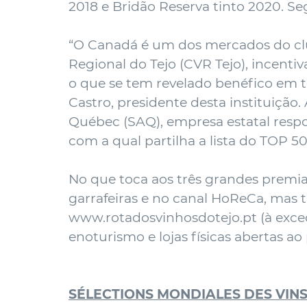
2018 e Bridão Reserva tinto 2020. S
“O Canadá é um dos mercados do clus
Regional do Tejo (CVR Tejo), incent
o que se tem revelado benéfico em t
Castro, presidente desta instituiçã
Québec (SAQ), empresa estatal respo
com a qual partilha a lista do TOP 5
No que toca aos três grandes premia
garrafeiras e no canal HoReCa, mas 
www.rotadosvinhosdotejo.pt
(à exce
enoturismo e lojas físicas abertas ao
SÉLECTIONS MONDIALES DES VIN