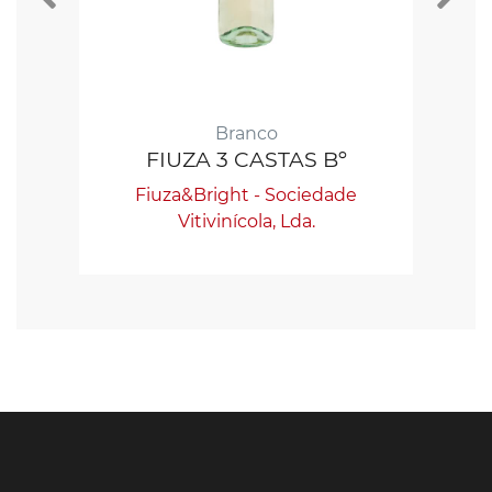
Branco
FIUZA 3 CASTAS Bº
F
Fiuza&Bright - Sociedade
Vitivinícola, Lda.