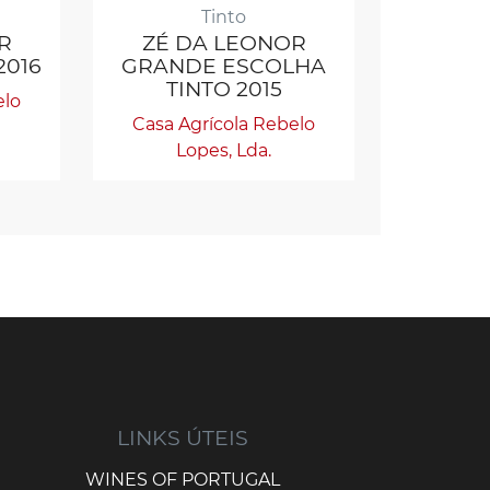
Tinto
R
ZÉ DA LEONOR
2016
GRANDE ESCOLHA
TINTO 2015
elo
Casa Agrícola Rebelo
Lopes, Lda.
LINKS ÚTEIS
WINES OF PORTUGAL